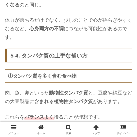
くなる
のと同じ。
体力が落ちるだけでなく、少しのことで心が揺らぎやすく
なるなど、
心身両方の不調
につながる可能性があるので
す。
5-4. タンパク質の上手な補い方
①タンパク質を多く含む食べ物
肉、魚、卵といった
動物性タンパク質
と、豆腐や納豆など
の大豆製品に含まれる
植物性タンパク質
があります。
これらを
バランスよく
摂ることが理想です。
メニュー
ホーム
検索
トップ
サイドバー
②タンパク質を摂りやすい食べ合わせのコツ