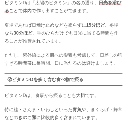
ビタミンDは「太陽のビタミン」の名の通り、
日光を浴び
る
ことで体内で作り出すことができます。
夏場であれば日焼け止めなどを塗らずに
15分ほど
、冬場
なら
30分ほど
、手のひらだけでも日光に当てる時間を作
ることが推奨されています。
ただし、紫外線による肌への影響も考慮して、日差しの強
すぎる時間帯に長時間、日に当たるのは避けましょう。
②ビタミンDを多く含む食べ物
で摂る
ビタミンDは、食事から摂ることも大切です。
特に鮭・さんま・いわしといった
青魚
や、きくらげ・舞茸
などの
きのこ類
に比較的多く含まれています。